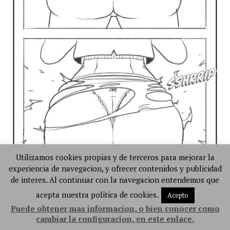
Utilizamos cookies propias y de terceros para mejorar la
experiencia de navegacion, y ofrecer contenidos y publicidad
de interes. Al continuar con la navegacion entendemos que
acepta nuestra politica de cookies.
Acepto
Puede obtener mas informacion, o bien conocer como
cambiar la configuracion, en este enlace.