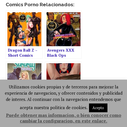
Comics Porno Relacionados:
Dragon Ball Z –
Avengers XXX
Short Comics
Black Ops
[Kennycomix]
[Karmagik – Dirty
Comics]
Utilizamos cookies propias y de terceros para mejorar la
experiencia de navegacion, y ofrecer contenidos y publicidad
de interes. Al continuar con la navegacion entendemos que
Naughty Sorority
Konoha Shinobi’s
The New Pledge
Affair Parte 2
acepta nuestra politica de cookies.
Acepto
[Kennycomix,
[Ecoas –
Puede obtener mas informacion, o bien conocer como
Voidwave]
Doodlexxx]
cambiar la configuracion, en este enlace.