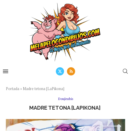
Portada
»
Madre tetona [LaPikona]
Doujinshis
MADRE TETONA [LAPIKONA]