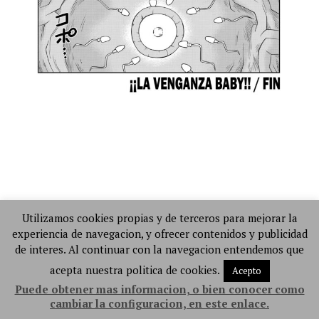
Utilizamos cookies propias y de terceros para mejorar la
experiencia de navegacion, y ofrecer contenidos y publicidad
de interes. Al continuar con la navegacion entendemos que
acepta nuestra politica de cookies.
Acepto
Puede obtener mas informacion, o bien conocer como
cambiar la configuracion, en este enlace.