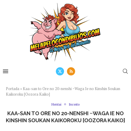
Portada
»
Kaa-san to Ore no 20-nenshi ~Waga Ie no Kinshin Soukan
Kaikoroku [Oozora Kaiko]
Hentai
Incesto
KAA-SAN TO ORE NO 20-NENSHI ~WAGA IE NO
KINSHIN SOUKAN KAIKOROKU [OOZORA KAIKO]