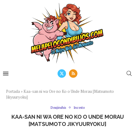
Portada
»
Kaa-san ni wa Ore no Ko o Unde Morau [Matsumoto
Jikyuuryoku]
Doujinshis
Incesto
KAA-SAN NI WA ORE NO KO O UNDE MORAU
[MATSUMOTO JIKYUURYOKU]