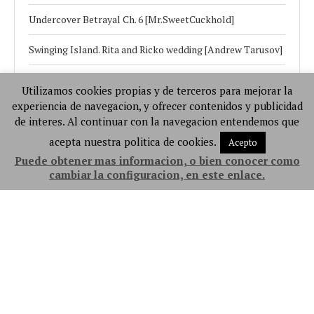
Undercover Betrayal Ch. 6 [Mr.SweetCuckhold]
Swinging Island. Rita and Ricko wedding [Andrew Tarusov]
The Trouble with Entrabide 14 [RawlyRawls]
Utilizamos cookies propias y de terceros para mejorar la
experiencia de navegacion, y ofrecer contenidos y publicidad
Destrozando a coneja [Video Porno En Español]
de interes. Al continuar con la navegacion entendemos que
La Mision Fallida de Hayasa [Niui]
acepta nuestra politica de cookies.
Acepto
Puede obtener mas informacion, o bien conocer como
Pax domina a Roxy [FalpivaNTR]
cambiar la configuracion, en este enlace.