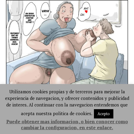
Utilizamos cookies propias y de terceros para mejorar la
experiencia de navegacion, y ofrecer contenidos y publicidad
de interes. Al continuar con la navegacion entendemos que
acepta nuestra politica de cookies.
Acepto
Puede obtener mas informacion, o bien conocer como
cambiar la configuracion, en este enlace.