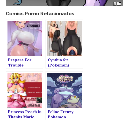
Comics Porno Relacionados:
Prepare For
Cynthia Sit
Trouble
(Pokemon)
[Roumgu]
[Aster_C]
Princess Peach in
Feline Frenzy
Thanks Mario
Pokemon