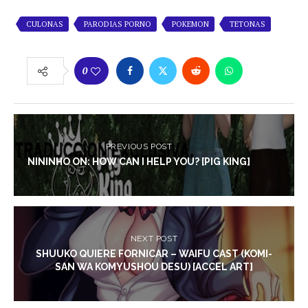
CULONAS
PARODIAS PORNO
POKEMON
TETONAS
0
PREVIOUS POST
NININHO ON: HOW CAN I HELP YOU? [PIG KING]
NEXT POST
SHUUKO QUIERE FORNICAR – WAIFU CAST (KOMI-
SAN WA KOMYUSHOU DESU) [ACCEL ART]