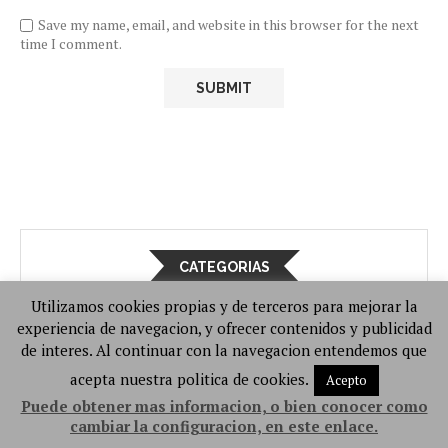
Save my name, email, and website in this browser for the next
time I comment.
CATEGORIAS
Utilizamos cookies propias y de terceros para mejorar la
Cartoons
(4.567)
experiencia de navegacion, y ofrecer contenidos y publicidad
de interes. Al continuar con la navegacion entendemos que
Comics porno 3D
(4.960)
acepta nuestra politica de cookies.
Acepto
Puede obtener mas informacion, o bien conocer como
Doujinshis
(1.744)
cambiar la configuracion, en este enlace.