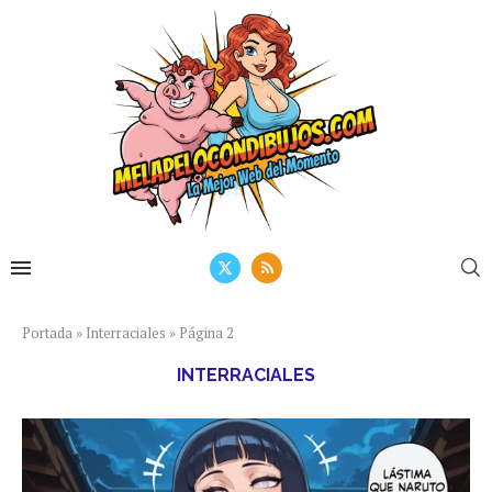
Portada
»
Interraciales
»
Página 2
INTERRACIALES