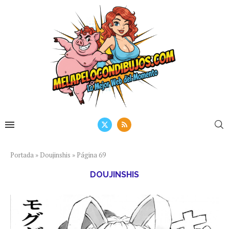
Portada
»
Doujinshis
»
Página 69
DOUJINSHIS