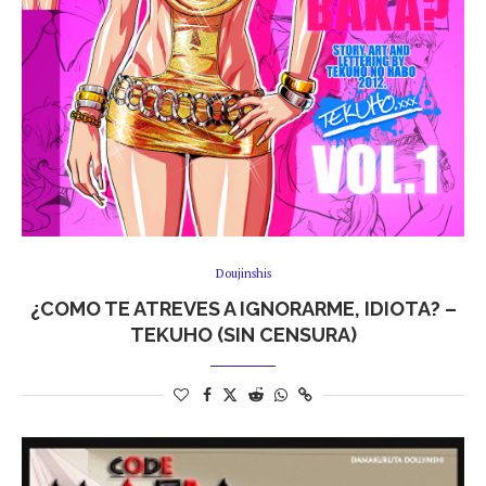
Doujinshis
¿COMO TE ATREVES A IGNORARME, IDIOTA? –
TEKUHO (SIN CENSURA)